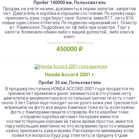
Пробег 140000 км, Пользователь
Продам, на учёте на мне, документы в норме залогов , запретов
нет. Двигатель и коробка в хорошем состоянии. По кузову надо
приложить руки, года берут своё. Колеса: зима R17 , лето R16
новые один сезон отбегала. По подвеске нареканий нет. Осмотр
в г. Раменское. Подробнее по тф либо при осмотре. Торг у
капота. Возможен обмен либо с вашей доплатой , либо ключ в
ключ.
Пользователь г.Раменское
450000 ₽
Honda Accord 2001 г
Пробег 35 км, Пользователь
В продажу поступила HONDA ACCORD 2001 года продаётся по
причине нет времени и денег заниматься в отсутсвие нету
двигателя и аккумулятора все остальные запчасти есть стоит
около 3 лет Салон еще походит но не долго кожа уже трескается
впринципе на фото все видно Бампера тоже есть если нужны
фото с бамперами пишите отправлю Фото коробки тоже
отправлю коробка автомат На кузове имеются
соответствующие корозии за такое время простое, имеется
пару небольших вмятинок но это исправимо просто к машине
нужно приложить руки и время. Рассказал по минимуму если
появятся вопросы буду рад ответить) в придачу отдам