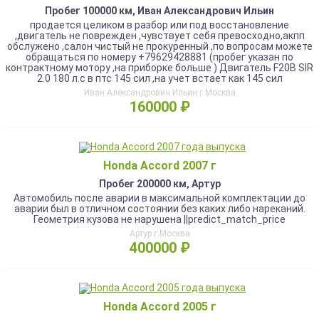
Пробег 100000 км, Иван Александрович Ильин
продается целиком в разбор или под восстановление
,двигатель не поврежден ,чувствует себя превосходно,акпп
обслужено ,салон чистый не прокуренный ,по вопросам можете
обращаться по номеру +79629428881 (пробег указан по
контрактному мотору ,на приборке больше ) Двигатель F20B SIR
2.0 180 л.с в птс 145 сил ,на учет встает как 145 сил
Иван Александрович Ильин г.Москва
160000 ₽
Honda Accord 2007 г
Пробег 200000 км, Артур
Автомобиль после аварии в максимальной комплектации до
аварии был в отличном состоянии без каких либо нареканий.
Геометрия кузова не нарушена ||predict_match_price
Артур г.Москва
400000 ₽
Honda Accord 2005 г