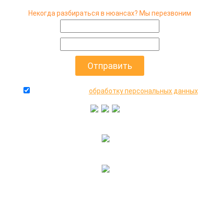
Некогда разбираться в нюансах? Мы перезвоним
даю согласие на
обработку персональных данных
+7(916)640-99-88
+7(495)545-47-05
2000-2026 © МосАвто - скупаем битые машины
иностранного и российского производства.