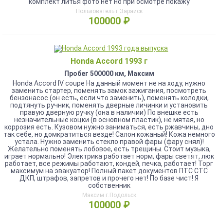
комплект литья фото нет но при осмотре покажу
Пользователь г.Зарайск
100000 ₽
Honda Accord 1993 г
Пробег 500000 км, Максим
Honda Accord IV coupe На данный момент не на ходу, нужно
заменить стартер, поменять замок зажигания, посмотреть
бензонасос (он есть, если что заменить), поменять колодки,
подтянуть ручник, поменять дверные личинки и установить
правую дверную ручку (она в наличии) По внешке есть
незначительные коцки (в основном пластик), не мятая, но
коррозия есть. Кузовом нужно заниматься, есть ржавчины, дно
так себе, но домкратиться везде! Салон кожаный! Кожа немного
устала. Нужно заменить стекло правой фары (фару снял)!
Желательно поменять лобовое, есть трещины. Стоит музыка,
играет нормально! Электрика работает норм, фары светят, люк
работает, все режимы работают, кондей, печка, работает! Торг
максимум на эвакуатор! Полный пакет документов ПТС СТС
ДКП, штрафов, запретов и прочего нет! По базе чист! Я
собственник
Максим г.Подольск
100000 ₽