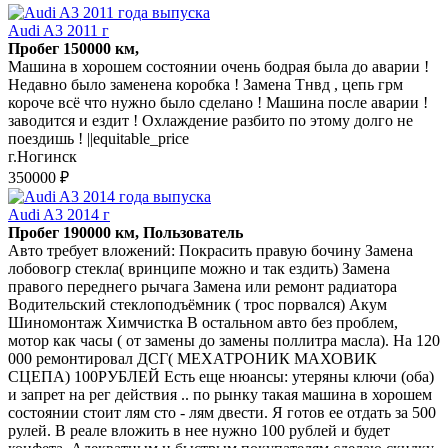
Audi A3 2011 г
Пробег 150000 км,
Машина в хорошем состоянии очень бодрая была до аварии !
Недавно было заменена коробка ! Замена Тнвд , цепь грм
короче всё что нужно было сделано ! Машина после аварии !
заводится и ездит ! Охлаждение разбито по этому долго не
поездишь ! ||equitable_price
г.Ногинск
350000 ₽
Audi A3 2014 г
Пробег 190000 км, Пользователь
Авто требует вложений: Покрасить правую бочину Замена
лобовогр стекла( вринципе можно и так ездить) Замена
правого переднего рычага Замена или ремонт радиатора
Водительский стеклоподъёмник ( трос порвался) Акум
Шиномонтаж Химчистка В остальном авто без проблем,
мотор как часы ( от замены до замены поллитра масла). На 120
000 ремонтировал ДСГ( МЕХАТРОНИК МАХОВИК
СЦЕПА) 100РУБЛЕЙ Есть еще нюансы: утеряны ключи (оба)
и запрет на рег действия .. по рынку такая машина в хорошем
состоянии стоит лям сто - лям двести. Я готов ее отдать за 500
рулей. В реале вложить в нее нужно 100 рублей и будет