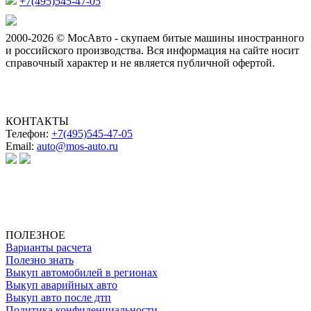
+7(495)545-47-05
2000-2026 © МосАвто - скупаем битые машины иностранного
и российского производства.
Вся информация на сайте носит
справочный характер и не является публичной офертой.
КОНТАКТЫ
Телефон:
+7(495)545-47-05
Email:
auto@mos-auto.ru
ИП Клименко О. А.
ИНН: 500111431084
ОГРНИП: 319508100025369
ПОЛЕЗНОЕ
Варианты расчета
Полезно знать
Выкуп автомобилей в регионах
Выкуп аварийных авто
Выкуп авто после дтп
Политика конфиденциальности