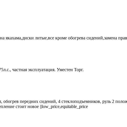
ина якахама,диски литые,все кроме обогрева сидений,замена прав
 75л.с., частная эксплуатация. Уместен Торг.
л, обогрев передних сидений, 4 стеклоподъемников, руль 2 поло
ение стоит новое ||low_price,equitable_price