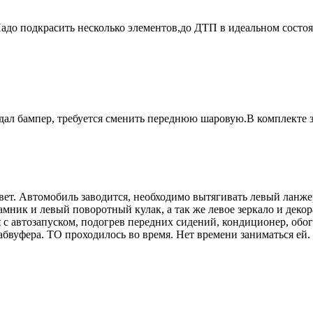
до подкрасить несколько элементов,до ДТП в идеальном состоян
адал бампер, требуется сменить переднюю шаровую.В комплекте 
вет. Автомобиль заводится, необходимо вытягивать левый ланже
амник и левый поворотный кулак, а так же левое зеркало и деко
 автозапуском, подогрев передних сидений, кондиционер, обогре
вуфера. ТО проходилось во время. Нет времени заниматься ей. Го