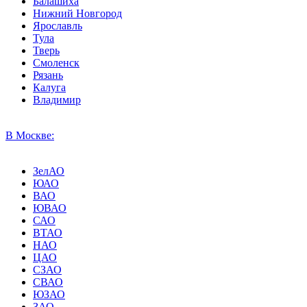
Балашиха
Нижний Новгород
Ярославль
Тула
Тверь
Смоленск
Рязань
Калуга
Владимир
В Москве:
ЗелАО
ЮАО
ВАО
ЮВАО
САО
ВТАО
НАО
ЦАО
СЗАО
СВАО
ЮЗАО
ЗАО