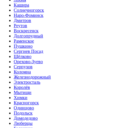
Кашира
Солнечногорск
Наро-Фоминск
Дмитров
Реутов
Воскресенск
Долгопрудный
Раменское
Пушкино
Сергиев Посад
Щёлково
Орехово-Зуево
Серпухов
Коломна
Железнодорожный
Электросталь
Королёв
Мытищи
Химки
Красногорск
Одинцово
Подольск
Домодедово
Люберцы