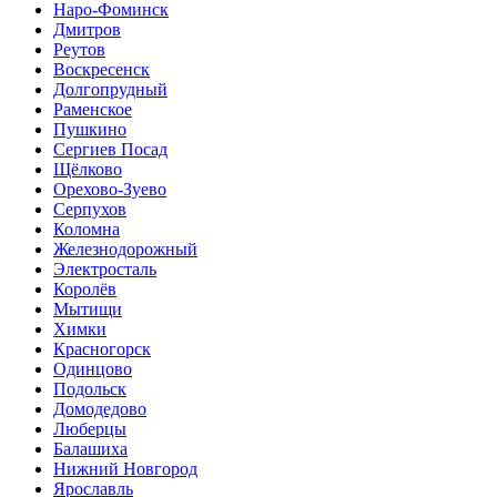
Наро-Фоминск
Дмитров
Реутов
Воскресенск
Долгопрудный
Раменское
Пушкино
Сергиев Посад
Щёлково
Орехово-Зуево
Серпухов
Коломна
Железнодорожный
Электросталь
Королёв
Мытищи
Химки
Красногорск
Одинцово
Подольск
Домодедово
Люберцы
Балашиха
Нижний Новгород
Ярославль