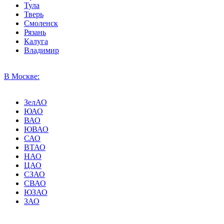
Тула
Тверь
Смоленск
Рязань
Калуга
Владимир
В Москве:
ЗелАО
ЮАО
ВАО
ЮВАО
САО
ВТАО
НАО
ЦАО
СЗАО
СВАО
ЮЗАО
ЗАО