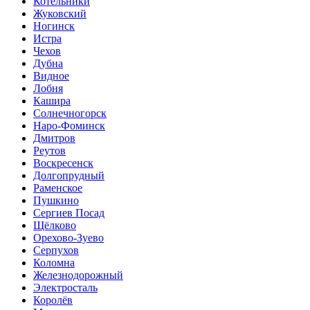
Котельники
Жуковский
Ногинск
Истра
Чехов
Дубна
Видное
Лобня
Кашира
Солнечногорск
Наро-Фоминск
Дмитров
Реутов
Воскресенск
Долгопрудный
Раменское
Пушкино
Сергиев Посад
Щёлково
Орехово-Зуево
Серпухов
Коломна
Железнодорожный
Электросталь
Королёв