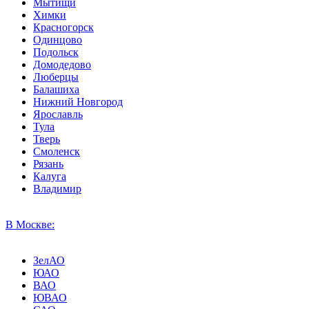
Мытищи
Химки
Красногорск
Одинцово
Подольск
Домодедово
Люберцы
Балашиха
Нижний Новгород
Ярославль
Тула
Тверь
Смоленск
Рязань
Калуга
Владимир
В Москве:
ЗелАО
ЮАО
ВАО
ЮВАО