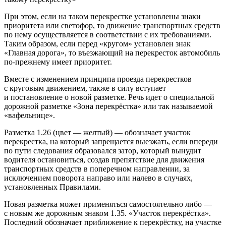
При этом, если на таком перекрестке установлены знаки
приоритета или светофор, то движение транспортных средств
по нему осуществляется в соответствии с их требованиями.
Таким образом, если перед «кругом» установлен знак
«Главная дорога», то въезжающий на перекресток автомобиль
по-прежнему имеет приоритет.
Вместе с изменением принципа проезда перекрестков
с круговым движением, также в силу вступает
и постановление о новой разметке. Речь идет о специальной
дорожной разметке «Зона перекрёстка» или так называемой
«вафельнице».
Разметка 1.26 (цвет — желтый) — обозначает участок
перекрестка, на который запрещается выезжать, если впереди
по пути следования образовался затор, который вынудит
водителя остановиться, создав препятствие для движения
транспортных средств в поперечном направлении, за
исключением поворота направо или налево в случаях,
установленных Правилами.
Новая разметка может применяться самостоятельно либо —
с новым же дорожным знаком 1.35. «Участок перекрёстка».
Последний обозначает приближение к перекрёстку, на участке