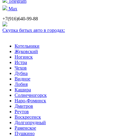
Telegram
Max
+7(916)640-99-88
Скупка битых авто в городах:
Котельники
Жуковский
Ногинск
Истра
Чехов
Дубна
Видное
Лобня
Кашира
Солнечногорск
Наро-Фоминск
Дмитров
Реутов
Воскресенск
Долгопрудный
Раменское
Пушкино