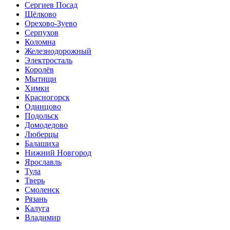
Сергиев Посад
Щёлково
Орехово-Зуево
Серпухов
Коломна
Железнодорожный
Электросталь
Королёв
Мытищи
Химки
Красногорск
Одинцово
Подольск
Домодедово
Люберцы
Балашиха
Нижний Новгород
Ярославль
Тула
Тверь
Смоленск
Рязань
Калуга
Владимир