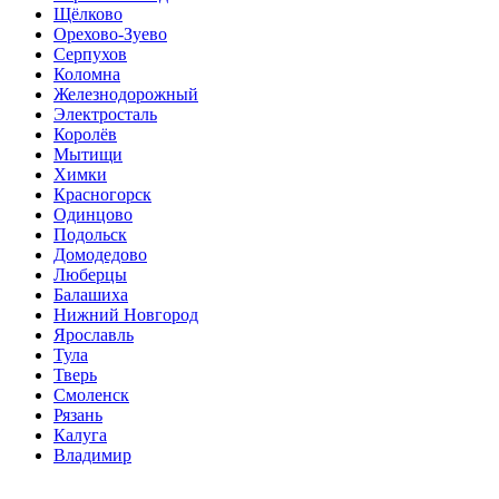
Щёлково
Орехово-Зуево
Серпухов
Коломна
Железнодорожный
Электросталь
Королёв
Мытищи
Химки
Красногорск
Одинцово
Подольск
Домодедово
Люберцы
Балашиха
Нижний Новгород
Ярославль
Тула
Тверь
Смоленск
Рязань
Калуга
Владимир