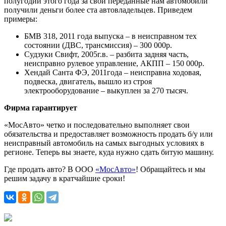
полугодии этого года за свои переданные нам автомобили
получили деньги более ста автовладельцев. Приведем
примеры:
БМВ 318, 2011 года выпуска – в неисправном тех
состоянии (ДВС, трансмиссия) – 300 000р.
Судзуки Свифт, 2005г.в. – разбита задняя часть,
неисправно рулевое управление, АКПП – 150 000р.
Хендай Санта ФЭ, 2011года – неисправна ходовая,
подвеска, двигатель, вышло из строя
электрооборудование – выкуплен за 270 тысяч.
Фирма гарантирует
«МосАвто» четко и последовательно выполняет свои
обязательства и предоставляет возможность продать б/у или
неисправный автомобиль на самых выгодных условиях в
регионе. Теперь вы знаете, куда нужно сдать битую машину.
Где продать авто? В ООО
«МосАвто»
! Обращайтесь и мы
решим задачу в кратчайшие сроки!