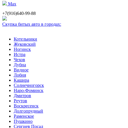
Max
+7(916)640-99-88
Скупка битых авто в городах:
Котельники
Жуковский
Ногинск
Истра
Чехов
Дубна
Видное
Лобня
Кашира
Солнечногорск
Наро-Фоминск
Дмитров
Реутов
Воскресенск
Долгопрудный
Раменское
Пушкино
Сергиев Посад