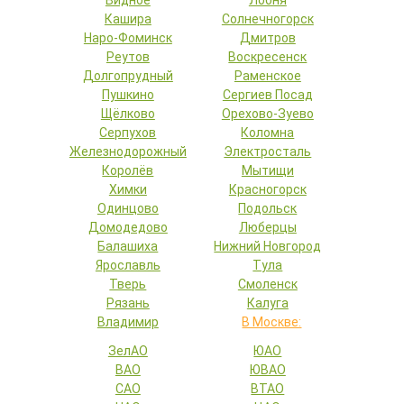
Видное
Лобня
Кашира
Солнечногорск
Наро-Фоминск
Дмитров
Реутов
Воскресенск
Долгопрудный
Раменское
Пушкино
Сергиев Посад
Щёлково
Орехово-Зуево
Серпухов
Коломна
Железнодорожный
Электросталь
Королёв
Мытищи
Химки
Красногорск
Одинцово
Подольск
Домодедово
Люберцы
Балашиха
Нижний Новгород
Ярославль
Тула
Тверь
Смоленск
Рязань
Калуга
Владимир
В Москве:
ЗелАО
ЮАО
ВАО
ЮВАО
САО
ВТАО