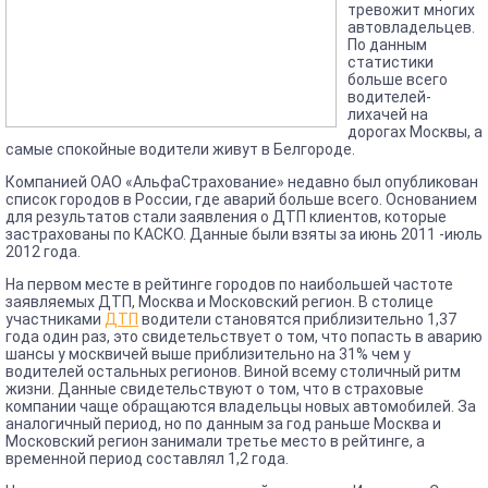
тревожит многих
автовладельцев.
По данным
статистики
больше всего
водителей-
лихачей на
дорогах Москвы, а
самые спокойные водители живут в Белгороде.
Компанией ОАО «АльфаСтрахование» недавно был опубликован
список городов в России, где аварий больше всего. Основанием
для результатов стали заявления о ДТП клиентов, которые
застрахованы по КАСКО. Данные были взяты за июнь 2011 -июль
2012 года.
На первом месте в рейтинге городов по наибольшей частоте
заявляемых ДТП, Москва и Московский регион. В столице
участниками
ДТП
водители становятся приблизительно 1,37
года один раз, это свидетельствует о том, что попасть в аварию
шансы у москвичей выше приблизительно на 31% чем у
водителей остальных регионов. Виной всему столичный ритм
жизни. Данные свидетельствуют о том, что в страховые
компании чаще обращаются владельцы новых автомобилей. За
аналогичный период, но по данным за год раньше Москва и
Московский регион занимали третье место в рейтинге, а
временной период составлял 1,2 года.