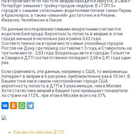
На втором месте по частоте аварий находится Иркутск, а Санкт-
Петербург замыкает тройку городов-лидеров. В «ТОП-5»
городов с самыми «опасными» водителями попали также Пермь
и Красноярск, а также «лихачей» достаточно и в Рязани,
Ижевске, Челябинске и Омске.
По данным исследования самыми аккуратными считаются
водители Белгорода. Вероятность попасть в аварию в этом
городе меньше в несколько раз и равна 3,62 года.
Соответственно на втором месте самых спокойных городов
Ростов-на-Дону, где период составляет 3 года, и Ставрополь на
третьем месте - 2,83 года. Владельцы авто в городах Тольятти
и Самара в ДТП соответственно попадают 2,58 и 2,41 года один
раз.
Если сравнивать эти данные, например с США, то американцы
попадают в аварии в 6 раз реже, приблизительно раз в 10 лет. В
Вашингтоне как в самом «неспокойном» городе США
вероятность попасть в ДТП в 3 раза меньше, чем в Москве.
Хотя статистика аварий в Вашингтоне превышает показатели
по стране на 112% , при этом в Москве всего на 31%.
Как вести себя при ДТП?